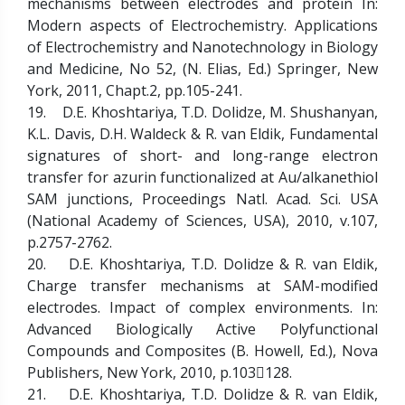
mechanisms between electrodes and protein In:
Modern aspects of Electrochemistry. Applications
of Electrochemistry and Nanotechnology in Biology
and Medicine, No 52, (N. Elias, Ed.) Springer, New
York, 2011, Chapt.2, pp.105-241.
19. D.E. Khoshtariya, T.D. Dolidze, M. Shushanyan,
K.L. Davis, D.H. Waldeck & R. van Eldik, Fundamental
signatures of short- and long-range electron
transfer for azurin functionalized at Au/alkanethiol
SAM junctions, Proceedings Natl. Acad. Sci. USA
(National Academy of Sciences, USA), 2010, v.107,
p.2757-2762.
20. D.E. Khoshtariya, T.D. Dolidze & R. van Eldik,
Charge transfer mechanisms at SAM-modified
electrodes. Impact of complex environments. In:
Advanced Biologically Active Polyfunctional
Compounds and Composites (B. Howell, Ed.), Nova
Publishers, New York, 2010, p.103128.
21. D.E. Khoshtariya, T.D. Dolidze & R. van Eldik,