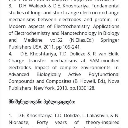
3. D.H. Waldeck & D.E. Khoshtariya, Fundamental
studies of long- and short-range electron exchange
mechanisms between electrodes and protein, In:
Modern aspects of Electrochemistry. Applications
of Electrochemistry and Nanotechnology in Biology
and Medicine; vol.52 (N.Elias,Ed.) Springer
Publishers,USA. 2011, pp.105-241.
4. D.E. Khoshtariya, T.D. Dolidze & R. van Eldik,
Charge transfer mechanisms at SAM-modified
electrodes. Impact of complex environments. In:
Advanced Biologically Active Polyfunctional
Compounds and Composites (B. Howell, Ed.), Nova
Publishers, New York, 2010, pp.103128.
მნიშვნელოვანი პუბლიკაციები:
1. D.E. Khoshtariya T.D. Dolidze, L. Laliashvili, & N.
Nioradze, Forty years of theory-inspired