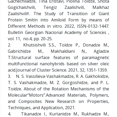
Gachechiladze, Tina Eristavi, Piolina Toidze, Shota
Gogichaishvili, Tengiz Zaalishvili, Malkhaz
Zaalishviliϯ. The Study of Transition of Giant
Protein Smitin into Amiloid Form by means of
Different Methods in vitro. 2022, ISSN-0132-1447.
Bulletin Georgian Nacional Academy of Sciences ,
vol. 11, no.4, pp. 20-25.
2. Khutsishvili S.S., Toidze P., Donadze M.,
Gabrichidze M., Makhaldiani N., Agladze
T.Structural surface features of paramagnetic
multifunctional nanohybrids based on silver oleic
acid.Journal of Cluster Science. 2021, 32, 1351-1359.
3. N. S. Vassilieva-Vashakmadze, R. A. Gakhokidze,
T. S. Vashakmadze, M. Z. Gorgoshidze, and P. L.
Toidze. About of the Rotation Mechanisms of the
Molecular“Motors”.Advanced Materials, Polymers,
and Composites New Research on Properties,
Techniques, and Application, 2021.
4. Tikanadze I., Kurtanidze M., Rukhadze M.,