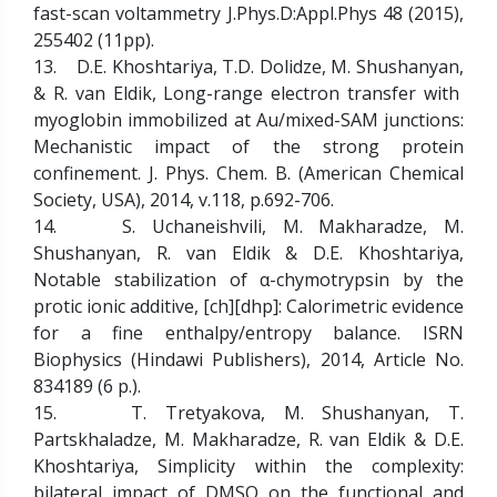
fast-scan voltammetry J.Phys.D:Appl.Phys 48 (2015),
255402 (11pp).
13. D.E. Khoshtariya, T.D. Dolidze, M. Shushanyan,
& R. van Eldik, Long-range electron transfer with
myoglobin immobilized at Au/mixed-SAM junctions:
Mechanistic impact of the strong protein
confinement. J. Phys. Chem. B. (American Chemical
Society, USA), 2014, v.118, p.692-706.
14. S. Uchaneishvili, M. Makharadze, M.
Shushanyan, R. van Eldik & D.E. Khoshtariya,
Notable stabilization of α-chymotrypsin by the
protic ionic additive, [ch][dhp]: Calorimetric evidence
for a fine enthalpy/entropy balance. ISRN
Biophysics (Hindawi Publishers), 2014, Article No.
834189 (6 p.).
15. T. Tretyakova, M. Shushanyan, T.
Partskhaladze, M. Makharadze, R. van Eldik & D.E.
Khoshtariya, Simplicity within the complexity:
bilateral impact of DMSO on the functional and