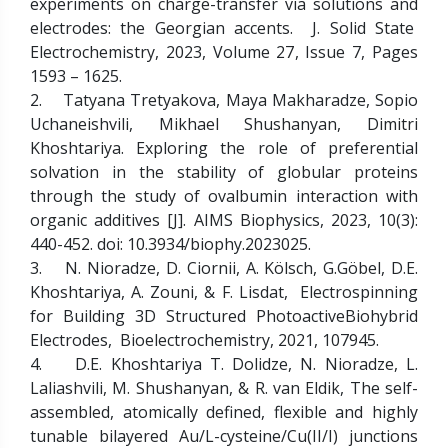
experiments on charge-transfer via solutions and
electrodes: the Georgian accents. J. Solid State
Electrochemistry, 2023, Volume 27, Issue 7, Pages
1593 – 1625.
2. Tatyana Tretyakova, Maya Makharadze, Sopio
Uchaneishvili, Mikhael Shushanyan, Dimitri
Khoshtariya. Exploring the role of preferential
solvation in the stability of globular proteins
through the study of ovalbumin interaction with
organic additives [J]. AIMS Biophysics, 2023, 10(3):
440-452. doi: 10.3934/biophy.2023025.
3. N. Nioradze, D. Ciornii, A. Kölsch, G.Göbel, D.E.
Khoshtariya, A. Zouni, & F. Lisdat, Electrospinning
for Building 3D Structured PhotoactiveBiohybrid
Electrodes, Bioelectrochemistry, 2021, 107945.
4. D.E. Khoshtariya T. Dolidze, N. Nioradze, L.
Laliashvili, M. Shushanyan, & R. van Eldik, The self-
assembled, atomically defined, flexible and highly
tunable bilayered Au/L-cysteine/Cu(II/I) junctions