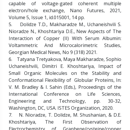
capable of voltage-gated coherent multiple
electron/hole exchange, Nano Futures, 2021,
Volume 5, Issue 1, id.015001, 14 pp.
5. Dolidze T.D., Makharadze M., Uchaneishvili S.
Nioradze N., Khoshtariya D.E., New Aspects of The
Interaction of Copper (II) With Serum Albumin:
Voltammetric And Microcalorimetric Studies,
Georgian Medical News, No 9 (318) 2021.
6. Tatyana Tretyakova, Maya Makharadze, Sophio
Uchaneishvili, Dimitri E. Khoshtariya, Impact of
Small Organic Molecules on the Stability and
Conformational Flexibility of Globular Proteins, In:
V. M. Bradley & I. Sahin (Eds.), Proceedings of the
International Conference on Life Sciences,
Engineering and Technology, pp. 30-32,
Washington, DC, USA. ISTES Organization, 2020.
7. N. Nioradze, T. Dolidze, M. Shushanian, & D.E.
Khoshtariya, The First Observation of
Electrochemistry of Graphene/cysteine/copper