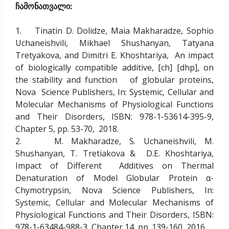
ჩამონათვალი:
1. Tinatin D. Dolidze, Maia Makharadze, Sophio
Uchaneishvili, Mikhael Shushanyan, Tatyana
Tretyakova, and Dimitri E. Khoshtariya, An impact
of biologically compatible additive, [ch] [dhp], on
the stability and function of globular proteins,
Nova Science Publishers, In: Systemic, Cellular and
Molecular Mechanisms of Physiological Functions
and Their Disorders, ISBN: 978-1-53614-395-9,
Chapter 5, pp. 53-70, 2018.
2. M. Makharadze, S. Uchaneishvili, M.
Shushanyan, T. Tretiakova & D.E. Khoshtariya,
Impact of Different Additives on Thermal
Denaturation of Model Globular Protein α-
Chymotrypsin, Nova Science Publishers, In:
Systemic, Cellular and Molecular Mechanisms of
Physiological Functions and Their Disorders, ISBN:
978-1-63484-988-3, Chapter 14, pp. 139-160, 2016.