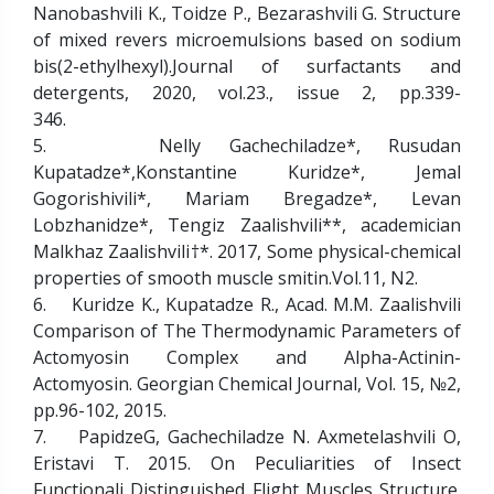
Nanobashvili K., Toidze P., Bezarashvili G. Structure
of mixed revers microemulsions based on sodium
bis(2-ethylhexyl).Journal of surfactants and
detergents, 2020, vol.23., issue 2, pp.339-
346.
5. Nelly Gachechiladze*, Rusudan
Kupatadze*,Konstantine Kuridze*, Jemal
Gogorishivili*, Mariam Bregadze*, Levan
Lobzhanidze*, Tengiz Zaalishvili**, academician
Malkhaz Zaalishvili†*. 2017, Some physical-chemical
properties of smooth muscle smitin.Vol.11, N2.
6. Kuridze K., Kupatadze R., Acad. M.M. Zaalishvili
Comparison of The Thermodynamic Parameters of
Actomyosin Complex and Alpha-Actinin-
Actomyosin. Georgian Chemical Journal, Vol. 15, №2,
pp.96-102, 2015.
7. PapidzeG, Gachechiladze N. Axmetelashvili O,
Eristavi T. 2015. On Peculiarities of Insect
Functionali Distinguished Flight Muscles Structure.