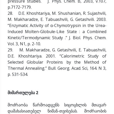
pressure studies. J. Phys. Chem. B, 2003, v.107,
p.7172-7179.
28. D.E. Khoshtariya, M. Shushanian, R. Sujashvili,
M. Makharadze, E. Tabuashvili, G. Getashvili. 2003.
“Enzymatic Activity of α-Chymotrypsin in the Urea-
Induced Molten-Globule-Like State : a Combined
Kinetic/Termodynamic Study .” J. Biol. Phys. Chem.
Vol. 3, N1, p. 2-10.
29. M. Makharadze, G. Getashvili, E. Tabuashvili,
D.E. Khoshtariya. 2001. “Calorimetric Study of
Selected Globular Proteins by the Method of
Thermal Annealing.” Bull. Georg. Acad. Sci, 164. N 3,
p. 531-534.
მიმართულება 2
მოძრაობა წარმოადგენს სიცოცხლის მთავარ
დამახასიათებელ ნიშან-თვისებას. მოძრაობის