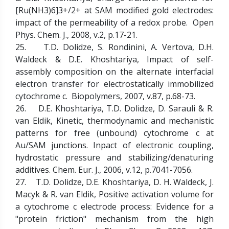
[Ru(NH3)6]3+/2+ at SAM modified gold electrodes:
impact of the permeability of a redox probe. Open
Phys. Chem. J., 2008, v.2, p.17-21.
25. T.D. Dolidze, S. Rondinini, A. Vertova, D.H.
Waldeck & D.E. Khoshtariya, Impact of self-
assembly composition on the alternate interfacial
electron transfer for electrostatically immobilized
cytochrome c. Biopolymers, 2007, v.87, p.68-73.
26. D.E. Khoshtariya, T.D. Dolidze, D. Sarauli & R.
van Eldik, Kinetic, thermodynamic and mechanistic
patterns for free (unbound) cytochrome c at
Au/SAM junctions. Inpact of electronic coupling,
hydrostatic pressure and stabilizing/denaturing
additives. Chem. Eur. J., 2006, v.12, p.7041-7056.
27. T.D. Dolidze, D.E. Khoshtariya, D. H. Waldeck, J.
Macyk & R. van Eldik, Positive activation volume for
a cytochrome c electrode process: Evidence for a
"protein friction" mechanism from the high