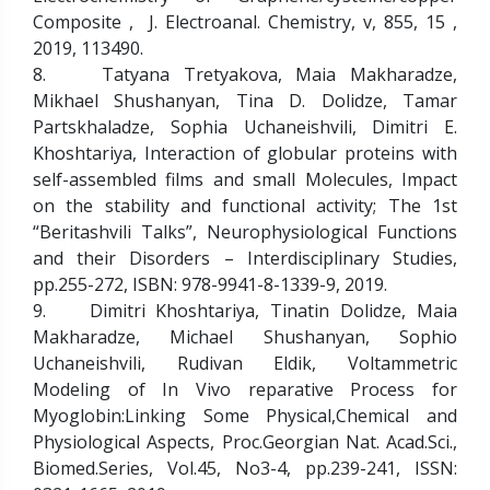
Composite , J. Electroanal. Chemistry, v, 855, 15 ,
2019, 113490.
8. Tatyana Tretyakova, Maia Makharadze,
Mikhael Shushanyan, Tina D. Dolidze, Tamar
Partskhaladze, Sophia Uchaneishvili, Dimitri E.
Khoshtariya, Interaction of globular proteins with
self-assembled films and small Molecules, Impact
on the stability and functional activity; The 1st
“Beritashvili Talks”, Neurophysiological Functions
and their Disorders – Interdisciplinary Studies,
pp.255-272, ISBN: 978-9941-8-1339-9, 2019.
9. Dimitri Khoshtariya, Tinatin Dolidze, Maia
Makharadze, Michael Shushanyan, Sophio
Uchaneishvili, Rudivan Eldik, Voltammetric
Modeling of In Vivo reparative Process for
Myoglobin:Linking Some Physical,Chemical and
Physiological Aspects, Proc.Georgian Nat. Acad.Sci.,
Biomed.Series, Vol.45, No3-4, pp.239-241, ISSN: