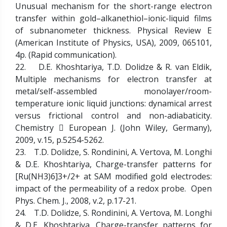
Unusual mechanism for the short-range electron
transfer within gold–alkanethiol–ionic-liquid films
of subnanometer thickness. Physical Review E
(American Institute of Physics, USA), 2009, 065101,
4p. (Rapid communication).
22. D.E. Khoshtariya, T.D. Dolidze & R. van Eldik,
Multiple mechanisms for electron transfer at
metal/self-assembled monolayer/room-
temperature ionic liquid junctions: dynamical arrest
versus frictional control and non-adiabaticity.
Chemistry  European J. (John Wiley, Germany),
2009, v.15, p.5254-5262.
23. T.D. Dolidze, S. Rondinini, A. Vertova, M. Longhi
& D.E. Khoshtariya, Charge-transfer patterns for
[Ru(NH3)6]3+/2+ at SAM modified gold electrodes:
impact of the permeability of a redox probe. Open
Phys. Chem. J., 2008, v.2, p.17-21.
24. T.D. Dolidze, S. Rondinini, A. Vertova, M. Longhi
& D.E. Khoshtariya, Charge-transfer patterns for