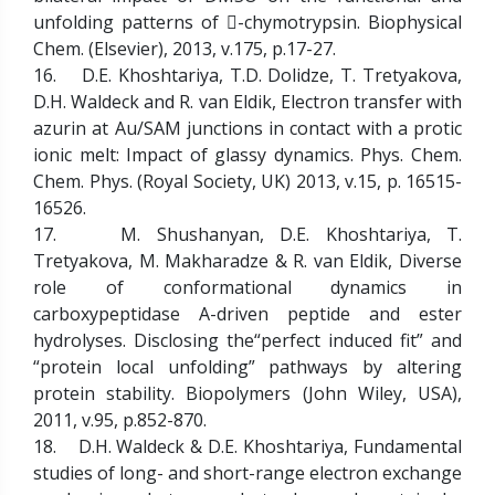
unfolding patterns of -chymotrypsin. Biophysical
Chem. (Elsevier), 2013, v.175, p.17-27.
16. D.E. Khoshtariya, T.D. Dolidze, T. Tretyakova,
D.H. Waldeck and R. van Eldik, Electron transfer with
azurin at Au/SAM junctions in contact with a protic
ionic melt: Impact of glassy dynamics. Phys. Chem.
Chem. Phys. (Royal Society, UK) 2013, v.15, p. 16515-
16526.
17. M. Shushanyan, D.E. Khoshtariya, T.
Tretyakova, M. Makharadze & R. van Eldik, Diverse
role of conformational dynamics in
carboxypeptidase A-driven peptide and ester
hydrolyses. Disclosing the“perfect induced fit” and
“protein local unfolding” pathways by altering
protein stability. Biopolymers (John Wiley, USA),
2011, v.95, p.852-870.
18. D.H. Waldeck & D.E. Khoshtariya, Fundamental
studies of long- and short-range electron exchange