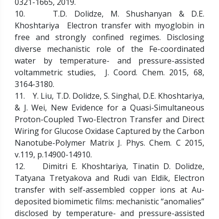
0321-1665, 2019.
10. T.D. Dolidze, M. Shushanyan & D.E.
Khoshtariya Electron transfer with myoglobin in
free and strongly confined regimes. Disclosing
diverse mechanistic role of the Fe-coordinated
water by temperature- and pressure-assisted
voltammetric studies, J. Coord. Chem. 2015, 68,
3164-3180.
11. Y. Liu, T.D. Dolidze, S. Singhal, D.E. Khoshtariya,
& J. Wei, New Evidence for a Quasi-Simultaneous
Proton-Coupled Two-Electron Transfer and Direct
Wiring for Glucose Oxidase Captured by the Carbon
Nanotube-Polymer Matrix J. Phys. Chem. C 2015,
v.119, p.14900-14910.
12. Dimitri E. Khoshtariya, Tinatin D. Dolidze,
Tatyana Tretyakova and Rudi van Eldik, Electron
transfer with self-assembled copper ions at Au-
deposited biomimetic films: mechanistic “anomalies”
disclosed by temperature- and pressure-assisted