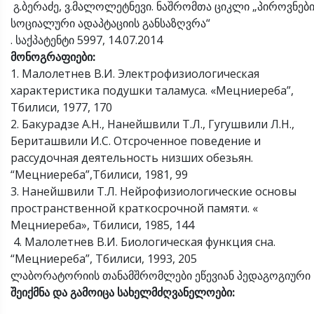
გ.ბერაძე, ვ.მალოლეტნევი. ნაშრომთა ციკლი „პიროვნები
სოციალური ადაპტაციის განსაზღვრა“
. საქპატენტი 5997, 14.07.2014
მონოგრაფიები
:
1. Малолетнев В.И. Электрофизиологическая
характеристика подушки таламуса. «Мецниереба”,
Тбилиси, 1977, 170
2. Бакурадзе А.Н., Нанейшвили Т.Л., Гугушвили Л.Н.,
Бериташвили И.С. Отсроченное поведение и
рассудочная деятельность низших обезьян.
“Мецниереба”,Тбилиси, 1981, 99
3. Нанейшвили Т.Л. Нейрофизиологические основы
пространственной краткосрочной памяти. «
Мецниереба», Тбилиси, 1985, 144
4. Малолетнев В.И. Биологическая функция сна.
“Мецниереба”, Тбилиси, 1993, 205
ლაბორატორიის თანამშრომლები ეწევიან პედაგოგიური ს
შეიქმნა
და
გამოიცა
სახელმძღვანელოები
: