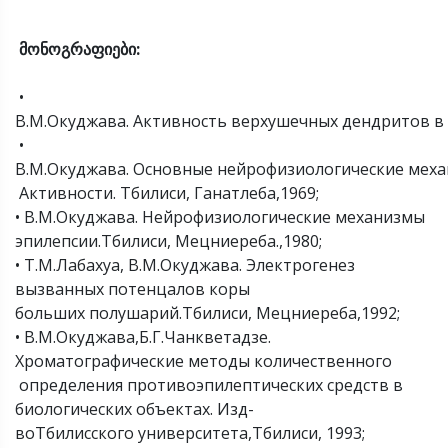
მონოგრაფიები
:
•
В.М.Окуджава. Активность верхушечных дендритов в 
•
В.М.Окуджава. Основные нейрофизиологические мех
Активности. Тбилиси, Ганатлеба,1969;
• В.М.Окуджава. Нейрофизиологические механизмы
эпилепсии.Тбилиси, Мецниереба.,1980;
• Т.М.Лабахуа, В.М.Окуджава. Электрогенез
вызванных потенцалов коры
больших полушарий.Тбилиси, Мецниереба,1992;
• В.М.Окуджава,Б.Г.Чанкветадзе.
Хроматографические методы количественного
определения противоэпилептических средств в
биологических объектах. Изд-
воТбилисского университета,Тбилиси, 1993;