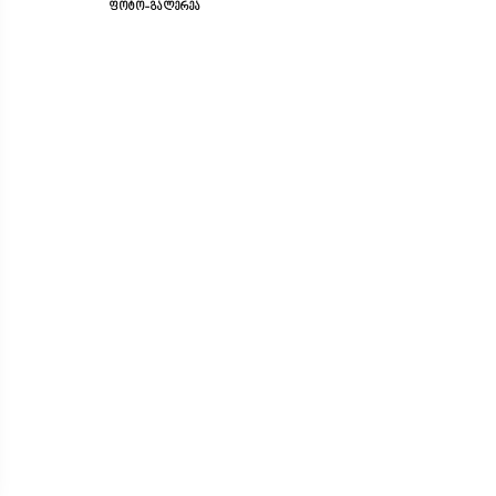
ფოტო-გალერეა