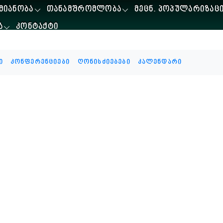
ᲛᲘᲐᲜᲝᲑᲐ
ᲗᲐᲜᲐᲛᲨᲠᲝᲛᲚᲝᲑᲐ
ᲛᲔᲪᲜ. ᲞᲝᲞᲣᲚᲐᲠᲘᲖᲐᲪ
Ა
ᲙᲝᲜᲢᲐᲥᲢᲘ
ი
კონფერენციები
ღონისძიებები
კალენდარი